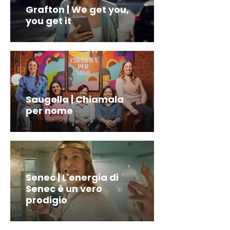
Grafton | We get you,
you get it
Saugella | Chiamala
per nome
Senec | L'energia di
Senec è un vero
prodigio